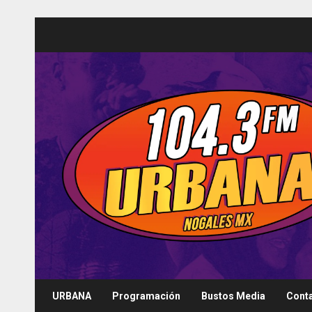
Saltar
al
contenido
URBANA
Programación
Bustos Media
Cont