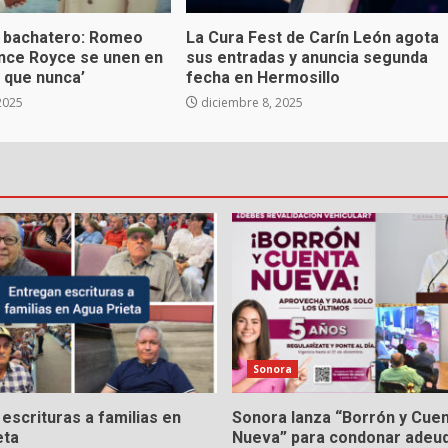
 bachatero: Romeo
La Cura Fest de Carín León agota
ince Royce se unen en
sus entradas y anuncia segunda
 que nunca’
fecha en Hermosillo
2025
diciembre 8, 2025
Sonora
escrituras a familias en
Sonora lanza “Borrón y Cue
eta
Nueva” para condonar adeu