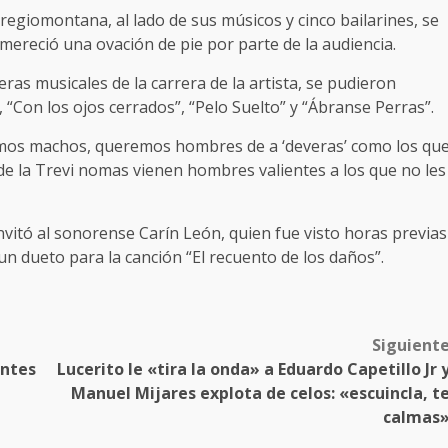
regiomontana, al lado de sus músicos y cinco bailarines, se
e mereció una ovación de pie por parte de la audiencia.
ras musicales de la carrera de la artista, se pudieron
, “Con los ojos cerrados”, “Pelo Suelto” y “Ábranse Perras”.
mos machos, queremos hombres de a ‘deveras’ como los qu
de la Trevi nomas vienen hombres valientes a los que no les
 invitó al sonorense Carín León, quien fue visto horas previas
 un dueto para la canción “El recuento de los daños”.
Siguient
antes
Lucerito le «tira la onda» a Eduardo Capetillo Jr 
Manuel Mijares explota de celos: «escuincla, t
calmas