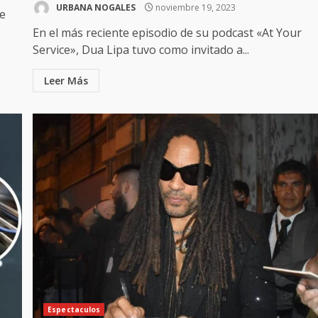
URBANA NOGALES
noviembre 19, 2023
ne
En el más reciente episodio de su podcast «At Your
Service», Dua Lipa tuvo como invitado a...
Leer Más
Espectaculos