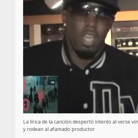
La lírica de la canción despertó interés al verse 
y rodean al afamado productor