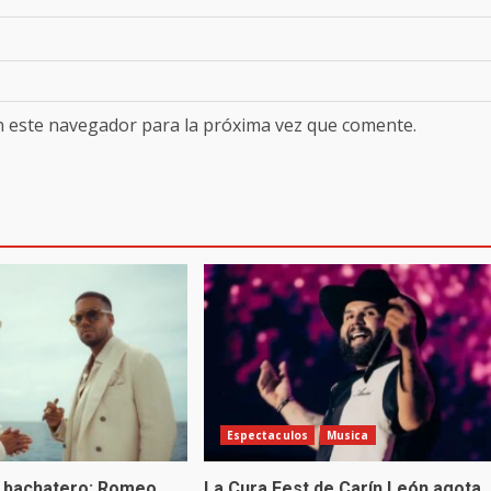
n este navegador para la próxima vez que comente.
Espectaculos
Musica
 bachatero: Romeo
La Cura Fest de Carín León agota