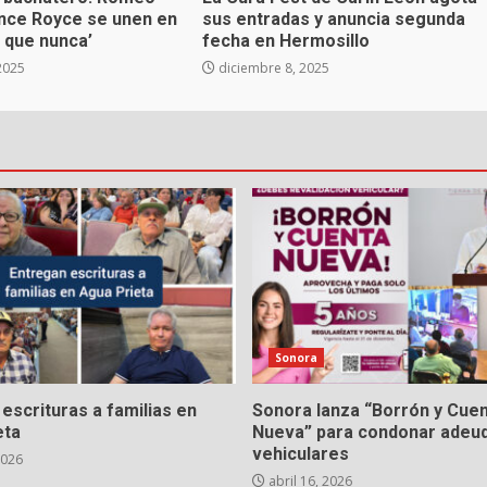
ince Royce se unen en
sus entradas y anuncia segunda
 que nunca’
fecha en Hermosillo
2025
diciembre 8, 2025
Sonora
escrituras a familias en
Sonora lanza “Borrón y Cue
eta
Nueva” para condonar adeu
vehiculares
2026
abril 16, 2026