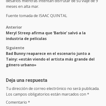
desafíos mientras intentan disfrutar de su viaje de 9
meses en alta mar.
Fuente tomada de ISAAC QUINTAL
Post
Anterior
Meryl Streep afirma que ‘Barbie’ salvó a la
navigation
industria de películas
Siguiente
Bad Bunny reaparece en el escenario junto a
Tainy: «están viendo el artista más grande del
género urbano»
Deja una respuesta
Tu dirección de correo electrónico no será publicada.
Los campos obligatorios están marcados con
*
Comentario
*