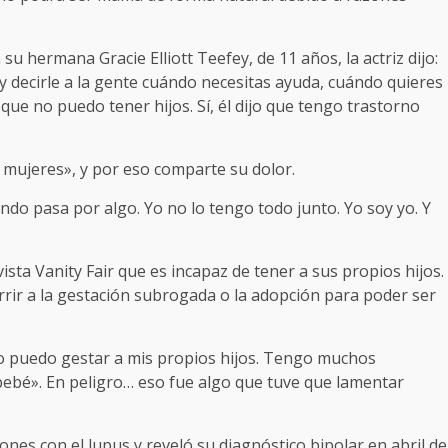
su hermana Gracie Elliott Teefey, de 11 años, la actriz dijo:
y decirle a la gente cuándo necesitas ayuda, cuándo quieres
que no puedo tener hijos. Sí, él dijo que tengo trastorno
mujeres», y por eso comparte su dolor.
do pasa por algo. Yo no lo tengo todo junto. Yo soy yo. Y
sta Vanity Fair que es incapaz de tener a sus propios hijos.
urrir a la gestación subrogada o la adopción para poder ser
 puedo gestar a mis propios hijos. Tengo muchos
bebé». En peligro… eso fue algo que tuve que lamentar
ones con el lupus y reveló su diagnóstico bipolar en abril de