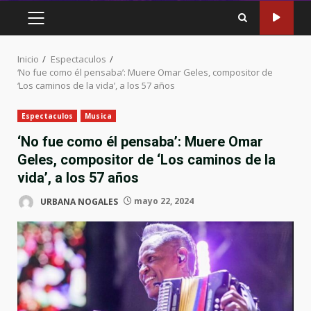
MENÚ
PRINCIPAL
Inicio
Espectaculos
‘No fue como él pensaba’: Muere Omar Geles, compositor de
‘Los caminos de la vida’, a los 57 años
Espectaculos
Musica
‘No fue como él pensaba’: Muere Omar
Geles, compositor de ‘Los caminos de la
vida’, a los 57 años
URBANA NOGALES
mayo 22, 2024