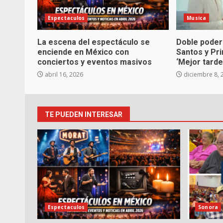
Espectaculos
Musica
La escena del espectáculo se
Doble poder
enciende en México con
Santos y Pr
conciertos y eventos masivos
‘Mejor tarde
abril 16, 2026
diciembre 8, 
TE PUEDEN INTERESAR
Espectaculos
Sonora