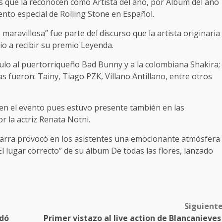
 que la reconocen como Artista del año, por Álbum del año
to especial de Rolling Stone en Español.
aravillosa” fue parte del discurso que la artista originaria
io a recibir su premio Leyenda.
tulo al puertorriqueño Bad Bunny y a la colombiana Shakira;
s fueron: Tainy, Tiago PZK, Villano Antillano, entre otros
a en el evento pues estuvo presente también en las
r la actriz Renata Notni.
itarra provocó en los asistentes una emocionante atmósfera
l lugar correcto” de su álbum De todas las flores, lanzado
Siguient
edó
Primer vistazo al live action de Blancanieve