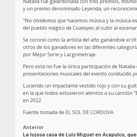
Natalia fue galardonada con tres premios, mismos
y un premio denominado Leyenda, un reconocimien
“No olvidemos que hacemos música y la música es m
del pueblo mágico de Coatepec al subir al escenar
Se coronó como la artista del año ganándole el tí
otros de los ganadores en las diferentes categoría
por Mejor Serie y Largometraje.
Pero esta no fue la única participación de Natali
presentaciones musicales del evento conducido po
Luciendo un impactante vestido rojo y con su gu
en la que todos estuvieron atentos a su canción “E
en 2022.
Fuente tomada de EL SOL DE CORDOVA
Post
Anterior
La lujosa casa de Luis Miguel en Acapulco, qu