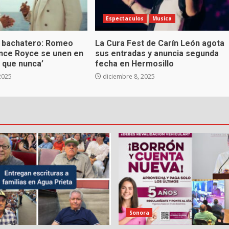
Espectaculos
Musica
 bachatero: Romeo
La Cura Fest de Carín León agota
ince Royce se unen en
sus entradas y anuncia segunda
 que nunca’
fecha en Hermosillo
2025
diciembre 8, 2025
Sonora