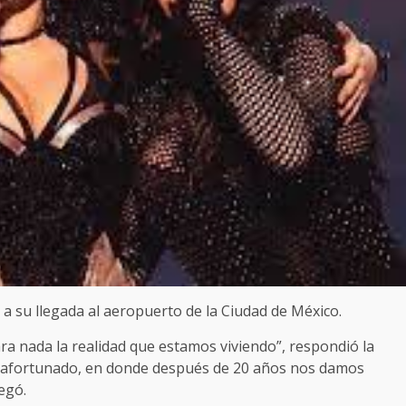
 a su llegada al aeropuerto de la Ciudad de México.
a nada la realidad que estamos viviendo”, respondió la
 afortunado, en donde después de 20 años nos damos
regó.