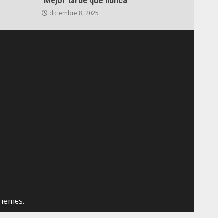
‘Mejor tarde que nunca’
diciembre 8, 2025
hemes.