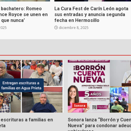
 bachatero: Romeo
La Cura Fest de Carín León agota
ince Royce se unen en
sus entradas y anuncia segunda
 que nunca’
fecha en Hermosillo
2025
diciembre 8, 2025
Sonora
escrituras a familias en
Sonora lanza “Borrón y Cue
eta
Nueva” para condonar adeu