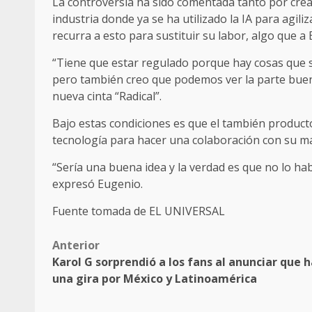
La controversia ha sido comentada tanto por cread
industria donde ya se ha utilizado la IA para agil
recurra a esto para sustituir su labor, algo que a
“Tiene que estar regulado porque hay cosas que s
pero también creo que podemos ver la parte buena 
nueva cinta “Radical”.
Bajo estas condiciones es que el también productor
tecnología para hacer una colaboración con su mam
“Sería una buena idea y la verdad es que no lo habí
expresó Eugenio.
Fuente tomada de EL UNIVERSAL
Post
Anterior
Karol G sorprendió a los fans al anunciar que h
navigation
una gira por México y Latinoamérica