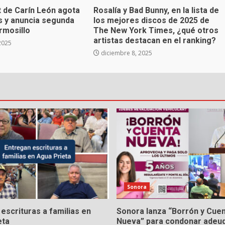
t de Carín León agota
Rosalía y Bad Bunny, en la lista de
s y anuncia segunda
los mejores discos de 2025 de
rmosillo
The New York Times, ¿qué otros
artistas destacan en el ranking?
2025
diciembre 8, 2025
Sonora
escrituras a familias en
Sonora lanza “Borrón y Cue
eta
Nueva” para condonar adeu