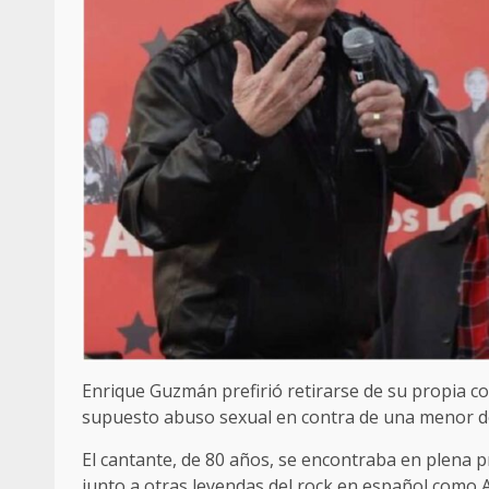
Enrique Guzmán prefirió retirarse de su propia c
supuesto abuso sexual en contra de una menor d
El cantante, de 80 años, se encontraba en plena p
junto a otras leyendas del rock en español como A