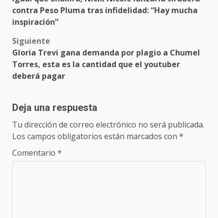
navigation
contra Peso Pluma tras infidelidad: “Hay mucha
inspiración”
Siguiente
Gloria Trevi gana demanda por plagio a Chumel
Torres, esta es la cantidad que el youtuber
deberá pagar
Deja una respuesta
Tu dirección de correo electrónico no será publicada.
Los campos obligatorios están marcados con
*
Comentario
*