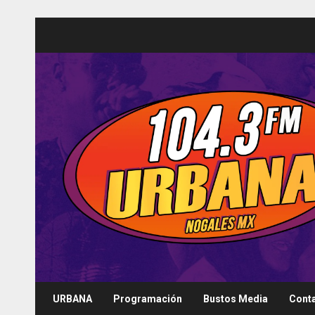
Saltar
al
contenido
URBANA
Programación
Bustos Media
Cont