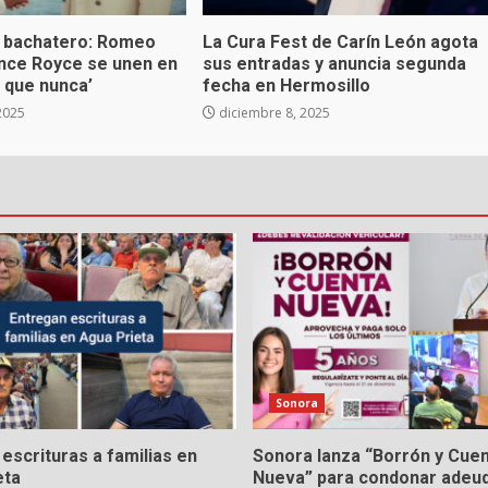
 bachatero: Romeo
La Cura Fest de Carín León agota
ince Royce se unen en
sus entradas y anuncia segunda
 que nunca’
fecha en Hermosillo
2025
diciembre 8, 2025
Sonora
escrituras a familias en
Sonora lanza “Borrón y Cue
eta
Nueva” para condonar adeu