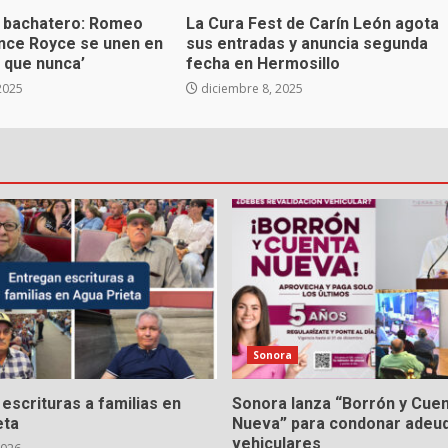
 bachatero: Romeo
La Cura Fest de Carín León agota
ince Royce se unen en
sus entradas y anuncia segunda
 que nunca’
fecha en Hermosillo
2025
diciembre 8, 2025
Sonora
escrituras a familias en
Sonora lanza “Borrón y Cue
eta
Nueva” para condonar adeu
vehiculares