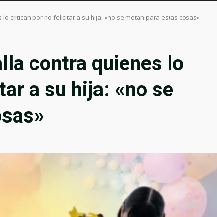
 lo critican por no felicitar a su hija: «no se metan para estas cosas»
lla contra quienes lo
itar a su hija: «no se
osas»