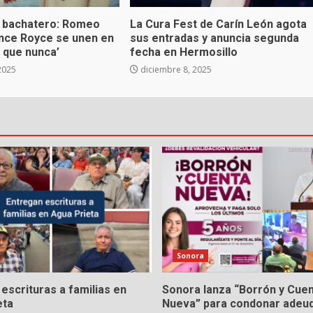
 bachatero: Romeo
La Cura Fest de Carín León agota
ince Royce se unen en
sus entradas y anuncia segunda
 que nunca’
fecha en Hermosillo
2025
diciembre 8, 2025
Sonora
escrituras a familias en
Sonora lanza “Borrón y Cue
eta
Nueva” para condonar adeu