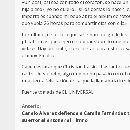
«Un post, así sea con todo el corazón, se hace un
hija a eso?, yo no quiero… si los demás lo hacen,
importa es cuando mi bebé abra el álbum de fotos 
que vuela 26 horas para compartir días con ella».
Por último, dejó claro que sí se hace cargo de los
plataformas que dejen de opinar sobre lo que no 
videos. Hay un límite, no se metan para estas cos
el mío». Finalizó.
Cabe destacar que Christian ha sido bastante cue
rastro de su bebé; algo que no ha pasado con el re
una tierna felicitación en la que la llamaba la luz d
Fuente tomada de EL UNIVERSAL
Post
Anterior
Canelo Álvarez defiende a Camila Fernández t
navigation
su error al entonar el Himno