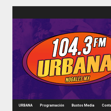
Saltar
al
contenido
URBANA
Programación
Bustos Media
Cont