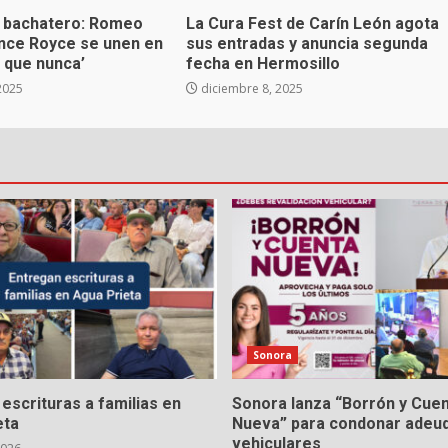
 bachatero: Romeo
La Cura Fest de Carín León agota
ince Royce se unen en
sus entradas y anuncia segunda
 que nunca’
fecha en Hermosillo
2025
diciembre 8, 2025
Sonora
escrituras a familias en
Sonora lanza “Borrón y Cue
eta
Nueva” para condonar adeu
vehiculares