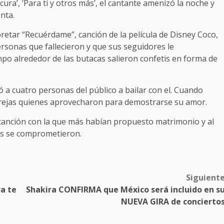
ura’, ‘Para ti y otros más’, el cantante amenizó la noche y
nta.
retar “Recuérdame”, canción de la película de Disney Coco,
rsonas que fallecieron y que sus seguidores le
mpo alrededor de las butacas salieron confetis en forma de
tó a cuatro personas del público a bailar con el. Cuando
parejas quienes aprovecharon para demostrarse su amor.
la canción con la que más habían propuesto matrimonio y al
as se comprometieron.
Siguient
ra te
Shakira CONFIRMA que México será incluido en s
NUEVA GIRA de concierto