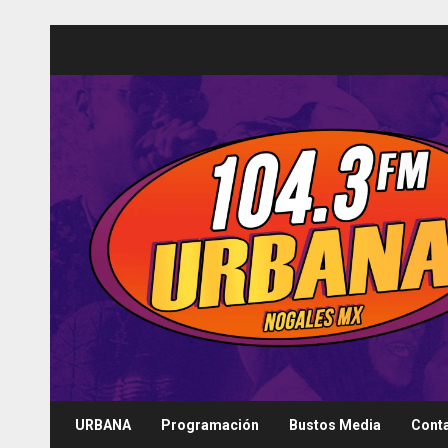
Saltar
al
contenido
URBANA
Programación
Bustos Media
Cont