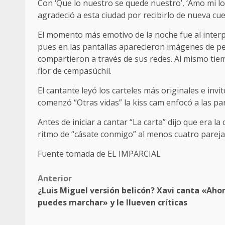
Con ‘Que lo nuestro se quede nuestro’, ‘Amo mi loc
agradeció a esta ciudad por recibirlo de nueva cue
El momento más emotivo de la noche fue al interp
pues en las pantallas aparecieron imágenes de pe
compartieron a través de sus redes. Al mismo tie
flor de cempasúchil.
El cantante leyó los carteles más originales e invi
comenzó “Otras vidas” la kiss cam enfocó a las 
Antes de iniciar a cantar “La carta” dijo que era 
ritmo de “cásate conmigo” al menos cuatro parej
Fuente tomada de EL IMPARCIAL
Post
Anterior
¿Luis Miguel versión belicón? Xavi canta «Aho
navigation
puedes marchar» y le llueven críticas