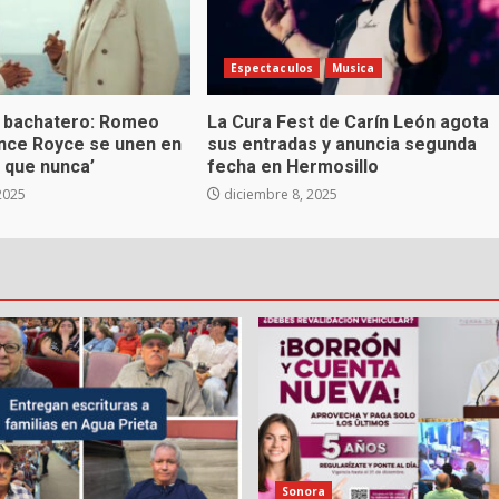
Espectaculos
Musica
 bachatero: Romeo
La Cura Fest de Carín León agota
ince Royce se unen en
sus entradas y anuncia segunda
 que nunca’
fecha en Hermosillo
2025
diciembre 8, 2025
Sonora