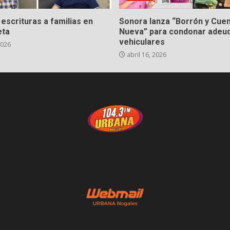
escrituras a familias en
Sonora lanza “Borrón y Cue
eta
Nueva” para condonar adeu
vehiculares
2026
abril 16, 2026