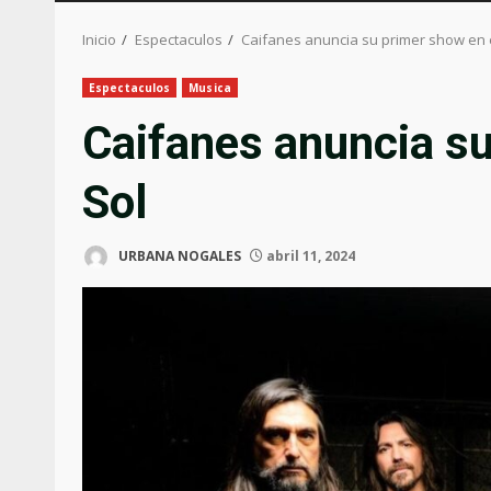
Inicio
Espectaculos
Caifanes anuncia su primer show en e
Espectaculos
Musica
Caifanes anuncia su
Sol
URBANA NOGALES
abril 11, 2024