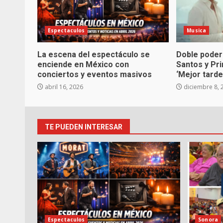
Espectaculos
Musica
La escena del espectáculo se
Doble poder
enciende en México con
Santos y Pr
conciertos y eventos masivos
‘Mejor tarde
abril 16, 2026
diciembre 8, 
TE PUEDEN INTERESAR
Espectaculos
Sonora