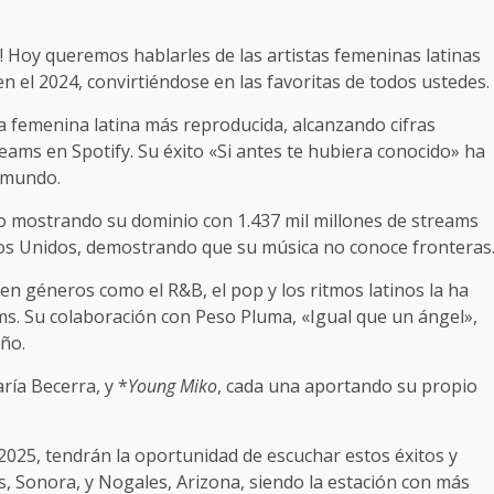
 Hoy queremos hablarles de las artistas femeninas latinas
 el 2024, convirtiéndose en las favoritas de todos ustedes.
a femenina latina más reproducida, alcanzando cifras
eams en Spotify. Su éxito «Si antes te hubiera conocido» ha
 mundo.
o mostrando su dominio con 1.437 mil millones de streams
dos Unidos, demostrando que su música no conoce fronteras
d en géneros como el R&B, el pop y los ritmos latinos la ha
ms. Su colaboración con Peso Pluma, «Igual que un ángel»,
año.
ría Becerra, y *
Young Miko
, cada una aportando su propio
 2025, tendrán la oportunidad de escuchar estos éxitos y
Sonora, y Nogales, Arizona, siendo la estación con más