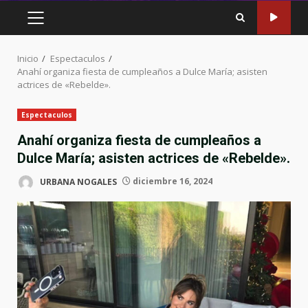
MENÚ
PRINCIPAL
Inicio
Espectaculos
Anahí organiza fiesta de cumpleaños a Dulce María; asisten
actrices de «Rebelde».
Espectaculos
Anahí organiza fiesta de cumpleaños a
Dulce María; asisten actrices de «Rebelde».
URBANA NOGALES
diciembre 16, 2024