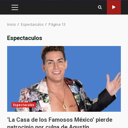
MENÚ
PRINCIPAL
Inicio
Espectaculos
Página 13
Espectaculos
Espectaculos
‘La Casa de los Famosos México’ pierde
patrocinio por culpa de Agustín.