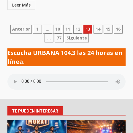
Leer Más
Paginación
Anterior
1
…
10
11
12
13
14
15
16
…
77
Siguiente
de
entradas
Escucha URBANA 104.3 las 24 horas en
línea.
TE PUEDEN INTERESAR