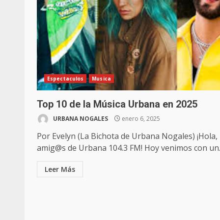
Espectaculos
Musica
Top 10 de la Música Urbana en 2025
URBANA NOGALES
enero 6, 2025
Por Evelyn (La Bichota de Urbana Nogales) ¡Hola,
amig@s de Urbana 104.3 FM! Hoy venimos con un..
Leer Más