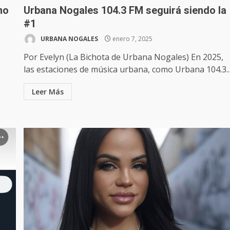
no
Urbana Nogales 104.3 FM seguirá siendo la
#1
URBANA NOGALES
enero 7, 2025
Por Evelyn (La Bichota de Urbana Nogales) En 2025,
las estaciones de música urbana, como Urbana 104.3..
Leer Más