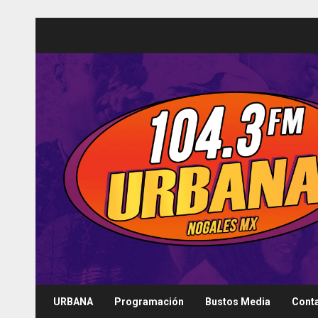
Saltar
al
contenido
URBANA
Programación
Bustos Media
Cont