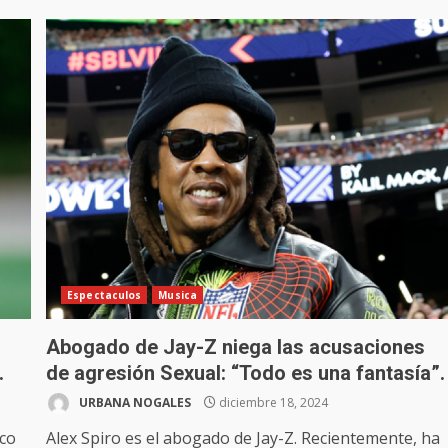
Espectaculos
Musica
Abogado de Jay-Z niega las acusaciones
.
de agresión Sexual: “Todo es una fantasía”.
URBANA NOGALES
diciembre 18, 2024
eco
Alex Spiro es el abogado de Jay-Z. Recientemente, ha