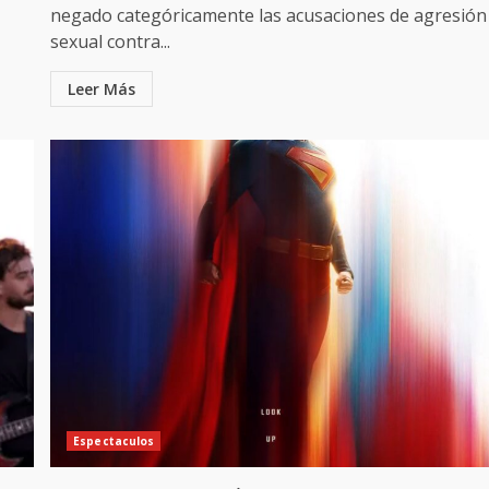
negado categóricamente las acusaciones de agresión
sexual contra...
Leer Más
Espectaculos