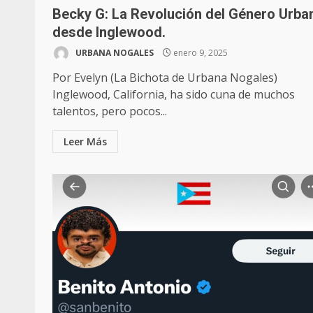
Becky G: La Revolución del Género Urba
desde Inglewood.
URBANA NOGALES
enero 9, 2025
Por Evelyn (La Bichota de Urbana Nogales)
Inglewood, California, ha sido cuna de muchos
talentos, pero pocos...
Leer Más